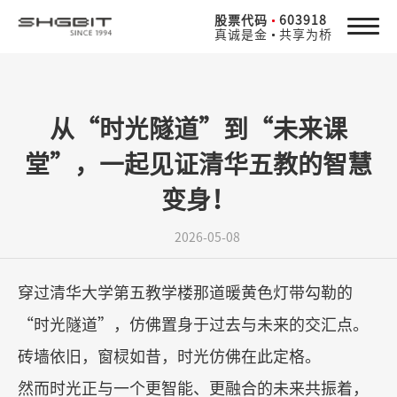
股票代码
603918
真诚是金
共享为桥
从“时光隧道”到“未来课
堂”，一起见证清华五教的智慧
变身！
2026-05-08
穿过清华大学第五教学楼那道暖黄色灯带勾勒的
“
时光隧道
”
，仿佛置身于过去与未来的交汇点。
砖墙依旧，窗棂如昔，时光仿佛在此定格。
然而时光正与一个更智能、更融合的未来共振着，