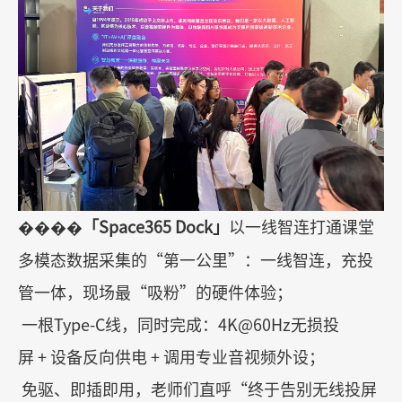
����
「
Space365 Dock
」
以一线智连打通课堂
多模态数据采集的
“
第一公里
”
：一线智连，充投
管一体，现场最
“
吸粉
”
的硬件体验；
一根
Type-C
线，同时完成：
4K@60Hz
无损投
屏
+
设备反向供电
+
调用专业音视频外设；
免驱、即插即用，老师们直呼
“
终于告别无线投屏