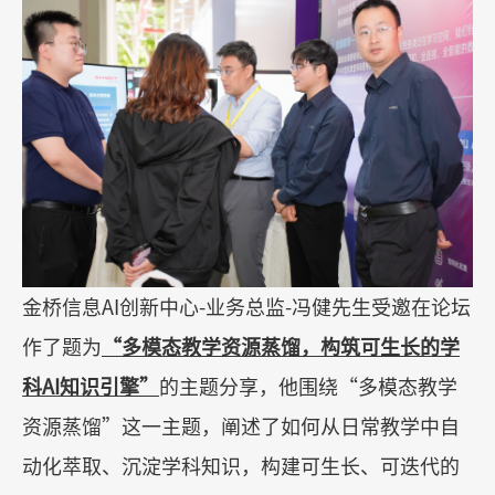
金桥信息
AI
创新中心
-
业务总监
-
冯健先生受邀在论坛
作了题为
“
多模态教学资源蒸馏，构筑可生长的学
科
AI
知识引擎
”
的主题分享，他围绕
“
多模态教学
资源蒸馏
”
这一主题，阐述了如何从日常教学中自
动化萃取、沉淀学科知识，构建可生长、可迭代的