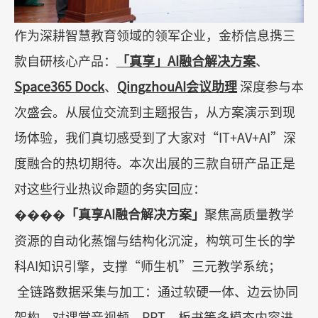
作为深耕智慧教育领域的领军企业，金桥信息携三
款自研核心产品：
「真享」
AI
融合解决方案
、
Space365 Dock
、
QingzhouAI
会议助理
深度参与本
次盛会。从展位交流到主题报告，从方案演示到现
场体验，我们真切感受到了大家对
“IT+AV+AI”
深
度融合的热切期待。本次出展的三款自研产品正是
对这些行业热议命题的务实回应：
����
「真享
AI
融合解决方案」
聚焦高质量教学
资源的自动化蒸馏与结构化沉淀，构筑可生长的学
科
AI
知识引擎，支撑
“
师生机
”
三元教学系统；
全链路数据采集与加工：通过软硬一体、边云协同
架构，对课堂音视频、
PPT
、板书等多模态内容进