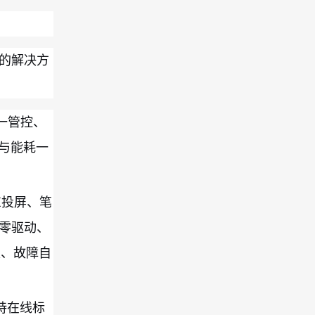
的解决方
一管控、
与能耗一
K投屏、笔
零驱动、
级、故障自
持在线标