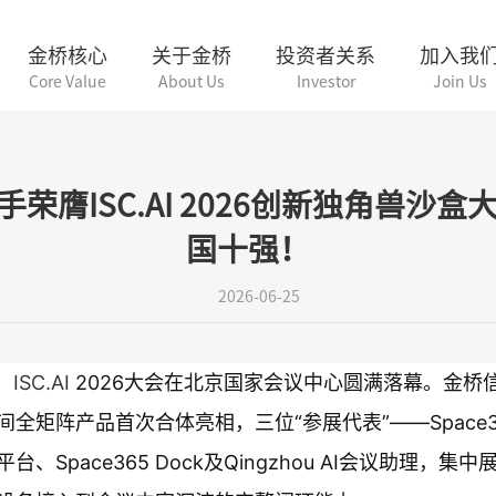
金桥核心
关于金桥
投资者关系
加入我
Core Value
About Us
Investor
Join Us
会议助手荣膺ISC.AI 2026创新独角兽
国十强！
2026-06-25
，
ISC.AI
2026大会在北京国家会议中心圆满落幕。金桥
间全矩阵产品首次合体亮相，三位“参展代表”——Space3
台、Space365 Dock及Qingzhou AI会议助理，集