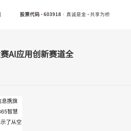
们
股票代码
603918
真诚是金
共享为桥
沙盒大赛AI应用创新赛道全
信息携旗
65智慧
中展示了从空