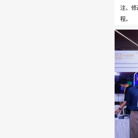
注、修
程。