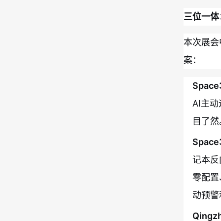
三位一体
本次展会
案：
Spa
AI主
目了然
Space
记本反
零配置
动预警
Qing